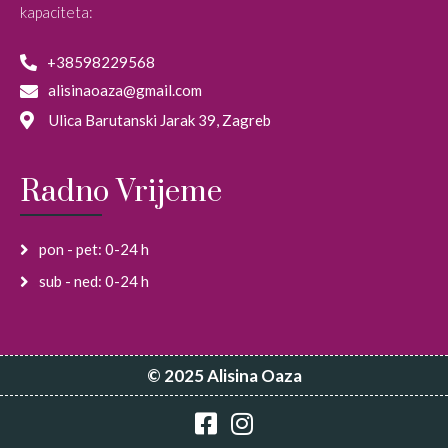
kapaciteta:
+38598229568
alisinaoaza@gmail.com
Ulica Barutanski Jarak 39, Zagreb
Radno Vrijeme
pon - pet: 0-24 h
sub - ned: 0-24 h
© 2025 Alisina Oaza